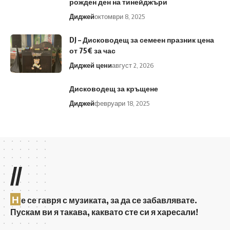
рожден ден на тинейджъри
Диджей
октомври 8, 2025
DJ – Дисководещ за семеен празник цена
от 75€ за час
Диджей цени
август 2, 2026
Дисководещ за кръщене
Диджей
февруари 18, 2025
//
Н
е се гавря с музиката, за да се забавлявате.
Пускам ви я такава, каквато сте си я харесали!