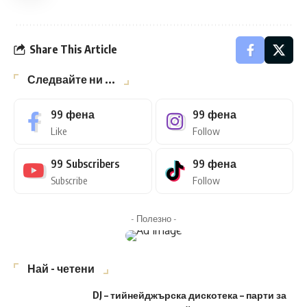
Share This Article
Следвайте ни ...
99
фена
99
фена
Like
Follow
99
Subscribers
99
фена
Subscribe
Follow
- Полезно -
Най - четени
DJ – тийнейджърска дискотека – парти за