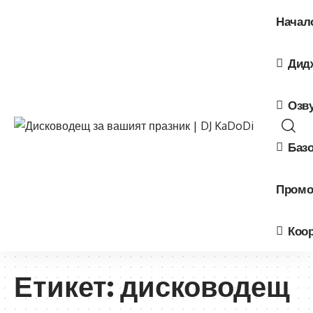
Начал
Дид
Озв
Базо
Пром
Коо
Етикет:
дисководещ