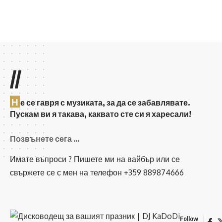
//
Н
е се гавря с музиката, за да се забавлявате.
Пускам ви я такава, каквато сте си я харесали!
Позвънете сега …
Имате въпроси ? Пишете ми на вайбър или се
свържете се с мен на телефон +359 889874666
Follow