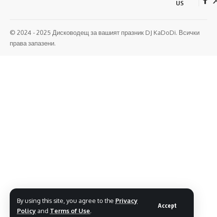
US
© 2024 - 2025 Дисководещ за вашият празник DJ KaDoDi. Всички
права запазени.
By using this site, you agree to the
Privacy
Accept
Policy
and
Terms of Use
.