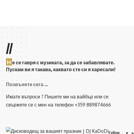
//
Н
е се гавря с музиката, за да се забавлявате.
Пускам ви я такава, каквато сте си я харесали!
Позвънете сега …
Имате въпроси ? Пишете ми на вайбър или се
свържете се с мен на телефон +359 889874666
Follow